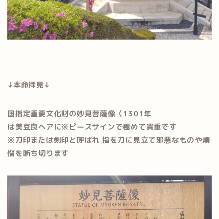
↓本命拝見↓
国指定重要文化財の妙見菩薩像（1301年
は美豆良ヘアに※ピースサインで極めて貴重です
※
刀印
または
剣印
と呼ばれ 指を刀に見立て邪悪なものや煩
悩を断ち切ります