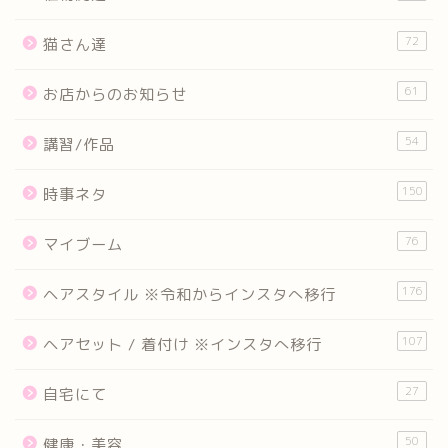
72
猫さん達
61
お店からのお知らせ
54
講習/作品
150
時事ネタ
76
マイブーム
176
ヘアスタイル ※令和からインスタへ移行
107
ヘアセット / 着付け ※インスタへ移行
27
自宅にて
50
健康・美容