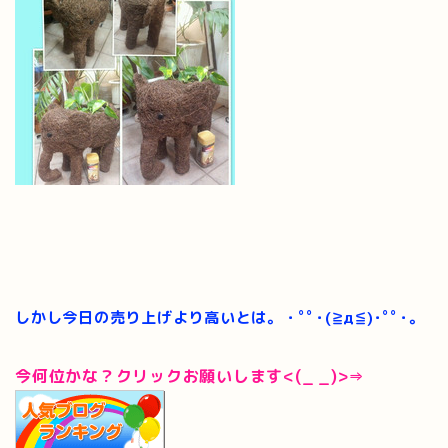
しかし今日の売り上げより高いとは。・ﾟﾟ･(≧д≦)･ﾟﾟ･｡
今何位かな？クリックお願いします<(_ _)>⇒