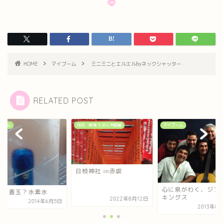
HOME
マイブーム
ミニミニとエルエルbyネックシャッター
RELATED POST
ブーム
休日 関東 たまに中部編
マイブーム
日枝神社 in赤坂
心に泉がわく、ジプ
玉？善玉？水素水
キングス
2022年8月12日
2014年6月5日
2013年8