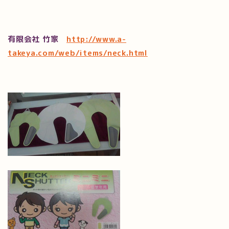
有限会社 竹家
http://www.a-
takeya.com/web/items/neck.html