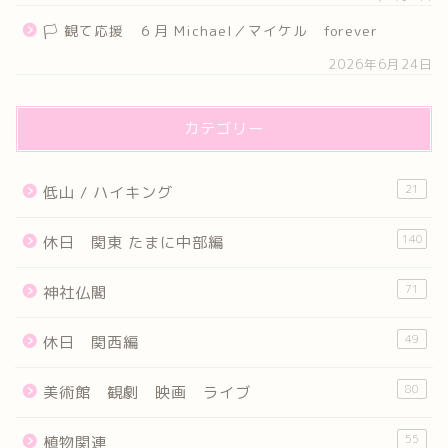
🏳 観て応援 ６月 Michael／マイケル forever
2026年6月24日
カテゴリー
21
低山 / ハイキング
140
休日 関東 たまに中部編
71
神社仏閣
49
休日 関西編
80
美術館 観劇 映画 ライブ
55
植物関連