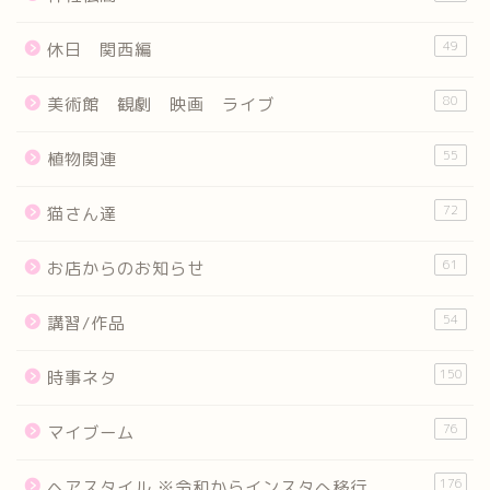
49
休日 関西編
80
美術館 観劇 映画 ライブ
55
植物関連
72
猫さん達
61
お店からのお知らせ
54
講習/作品
150
時事ネタ
76
マイブーム
176
ヘアスタイル ※令和からインスタへ移行