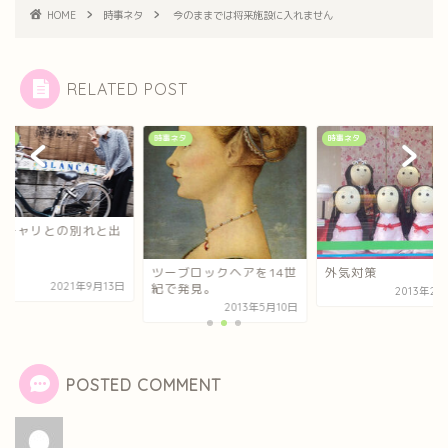
HOME
時事ネタ
今のままでは将来施設に入れません
RELATED POST
ネタ
時事ネタ
時事ネタ
マチャリとの別れと出
い
ツーブロックヘアを14世
外気対策
2021年9月13日
紀で発見。
2013年2
2013年5月10日
POSTED COMMENT