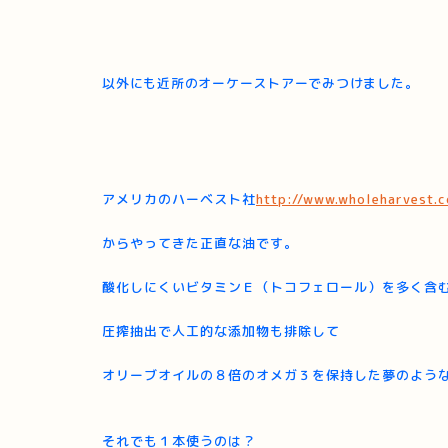
以外にも近所のオーケーストアーでみつけました。
アメリカのハーベスト社
http://www.wholeharvest.
からやってきた
正直な油です。
酸化しにくいビタミンＥ（トコフェロール）を多く含
圧搾抽出で人工的な添加物も排除して
オリーブオイルの８倍のオメガ３を保持した夢のよう
それでも１本使うのは？