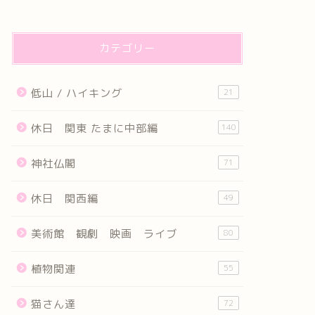
カテゴリー
低山 / ハイキング
21
休日 関東 たまに中部編
140
神社仏閣
71
休日 関西編
49
美術館 観劇 映画 ライブ
80
植物関連
55
猫さん達
72