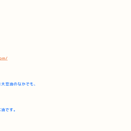
com/
む大豆油のなかでも、
な油です。