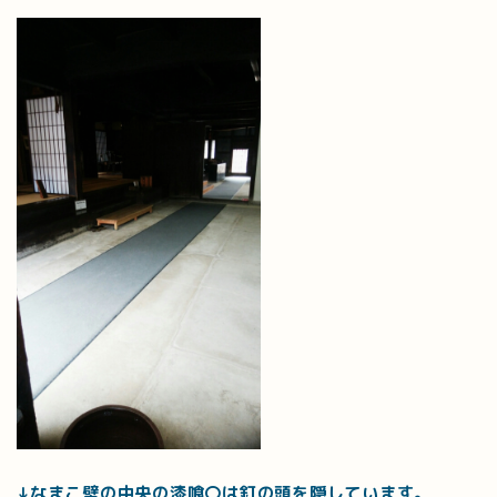
↓なまこ壁の中央の漆喰〇は釘の頭を隠しています。