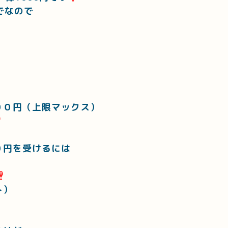
でなので
００円（上限マックス）
０円を受けるには
ト）