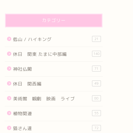
カテゴリー
低山 / ハイキング
21
休日 関東 たまに中部編
140
神社仏閣
71
休日 関西編
49
美術館 観劇 映画 ライブ
80
植物関連
55
猫さん達
72