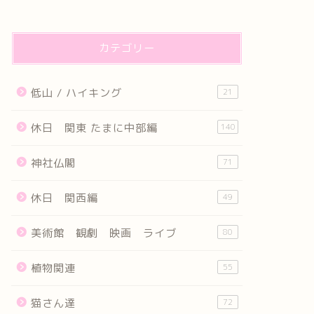
カテゴリー
低山 / ハイキング
21
休日 関東 たまに中部編
140
神社仏閣
71
休日 関西編
49
美術館 観劇 映画 ライブ
80
植物関連
55
猫さん達
72