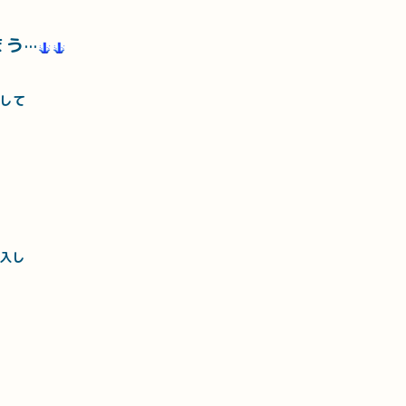
まう
…
して
入し