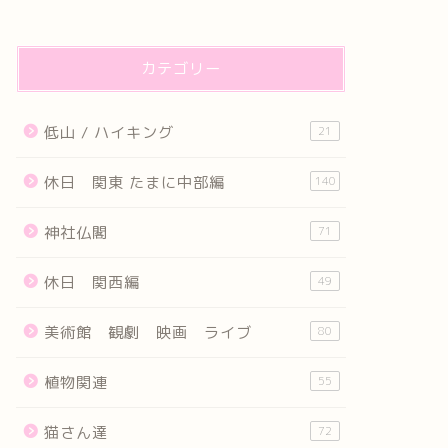
カテゴリー
低山 / ハイキング
21
休日 関東 たまに中部編
140
神社仏閣
71
休日 関西編
49
美術館 観劇 映画 ライブ
80
植物関連
55
猫さん達
72