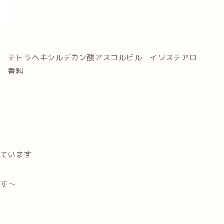
油 テトラヘキシルデカン酸アスコルビル イソステアロ
ル 香料
っています
ます
～