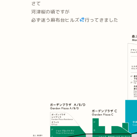
さて
河津桜の頃ですが
必ず迷う麻布台ヒルズ
行ってきました