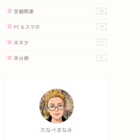
金融関連
16
PC＆スマホ
19
夫ネタ
17
未分類
8
たなべまなみ