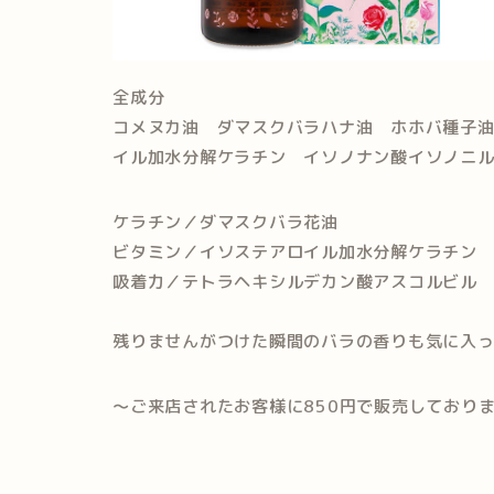
全成分
コメヌカ油 ダマスクバラハナ油 ホホバ種子
イル加水分解ケラチン イソノナン酸イソノニ
ケラチン／ダマスクバラ花油
ビタミン／イソステアロイル加水分解ケラチン
吸着力／テトラヘキシルデカン酸アスコルビル
残りませんがつけた瞬間のバラの香りも気に入
～ご来店されたお客様に850円で販売しており