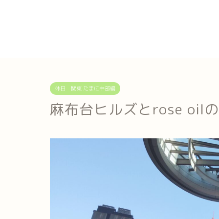
休日 関東 たまに中部編
麻布台ヒルズとrose oil