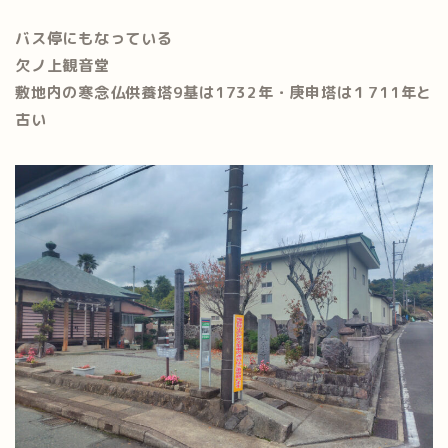
バス停にもなっている
欠ノ上観音堂
敷地内の寒念仏供養塔9基は1732年・庚申塔は１711年と
古い