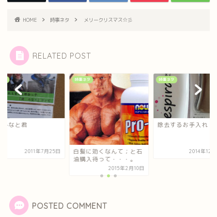
HOME
時事ネタ
メリークリスマス☆彡
RELATED POST
ネタ
時事ネタ
時事ネタ
のみなと君
除去するお手入れ
白髪に効くなんて；と石
2011年7月25日
2014年12
油購入待って・・・。
2015年2月10日
POSTED COMMENT