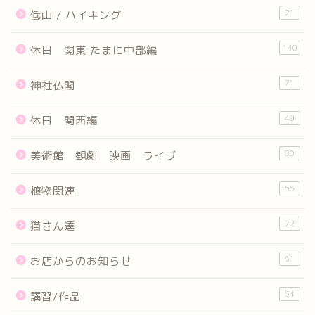
21
低山 / ハイキング
140
休日 関東 たまに中部編
71
神社仏閣
49
休日 関西編
80
美術館 観劇 映画 ライブ
55
植物関連
72
猫さん達
61
お店からのお知らせ
54
講習/作品