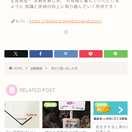
生涯現役！ 余暇を楽しみ、 お客様に喜んでいただける
ように 知識と技術の向上に取り組んでいく所存です！
https://blanca.amebaownd.com/
BLOG：
HOME
金融関連
売れて思い出した友
RELATED POST
関連
金融関連
金融関連
長生きすると得な保
りました