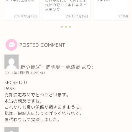
ルコスト平均法はいい
対ドルで円が109円にな
も
ったので！ドキドキスイ
ッチング
2017年10月13日
2021年3月15日
2016年
POSTED COMMENT
新小岩ぱーまや髪一重店長
より:
2014年2月6日 4:26 AM
SECRET: 0
PASS:
売却決定おめでとうございます。
本当の親友ですね。
これからも良い関係が続きますように。
私は、保証人になってばっくれられて、
肩代わりして完済しました。