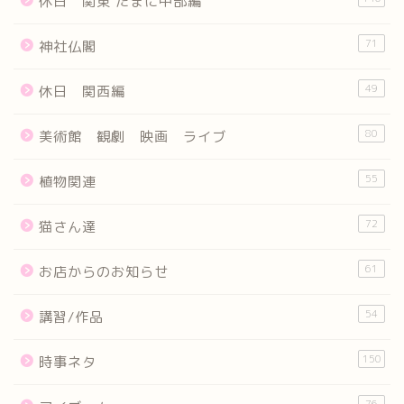
休日 関東 たまに中部編
71
神社仏閣
49
休日 関西編
80
美術館 観劇 映画 ライブ
55
植物関連
72
猫さん達
61
お店からのお知らせ
54
講習/作品
150
時事ネタ