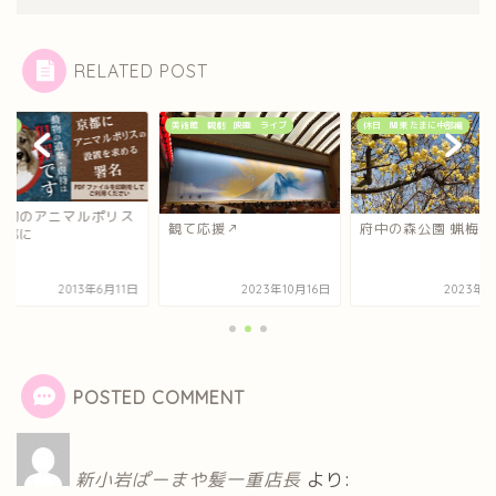
RELATED POST
ネタ
美術館 観劇 映画 ライブ
休日 関東 たまに中部編
本初のアニマルポリス
観て応援↗
府中の森公園 蝋梅の
京都に
2013年6月11日
2023年10月16日
2023年4
POSTED COMMENT
新小岩ぱーまや髪一重店長
より: