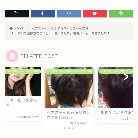
HOME
ヘアスタイル ※令和からインスタへ移行
夏のお客様方ありがとうございました。暑さが和らいできました！
RELATED POST
アスタイル ※令和からインスタへ移行
ヘアスタイル ※令和からインスタへ移行
ヘアスタイル ※令和からインス
たしかに抜け毛の季
はあるが
アスタイルを決めると
元気をくださるお客様
2015年1
に感じること
2014年2月11日
2014年9月18日