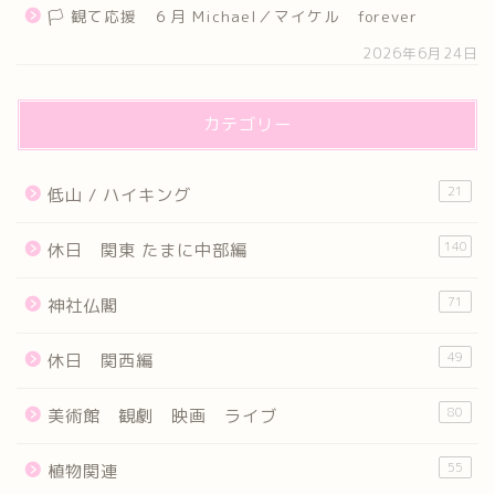
🏳 観て応援 ６月 Michael／マイケル forever
2026年6月24日
カテゴリー
21
低山 / ハイキング
140
休日 関東 たまに中部編
71
神社仏閣
49
休日 関西編
80
美術館 観劇 映画 ライブ
55
植物関連