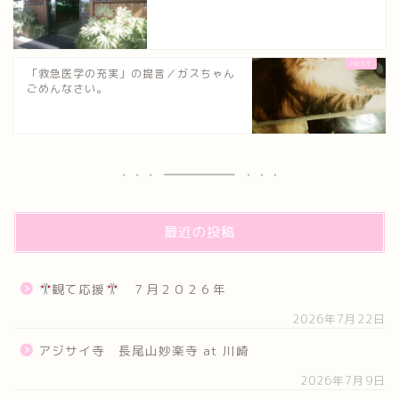
「救急医学の充実」の提言／ガスちゃん
ごめんなさい。
最近の投稿
観て応援
７月２０２６年
2026年7月22日
アジサイ寺 長尾山妙楽寺 at 川崎
2026年7月9日