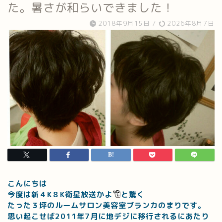
た。暑さが和らいできました！
2018年9月15日
/
2026年8月7日
こんにちは
今度は新４K８K衛星放送かよ
と驚く
たった３坪のルームサロン美容室ブランカのまりです。
思い起こせば2011年7月に地デジに移行されるにあたり