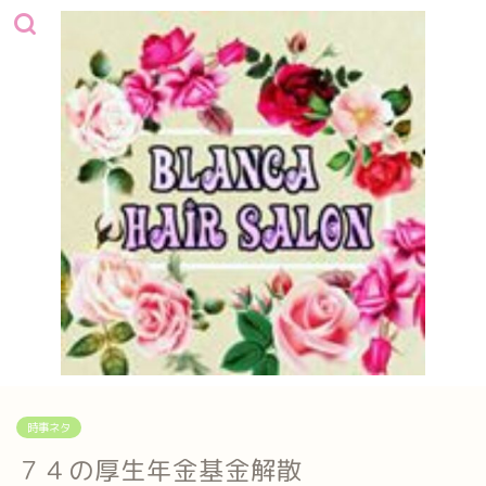
時事ネタ
７４の厚生年金基金解散