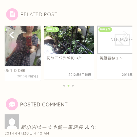
RELATED POST
ネタ
時事ネタ
時事ネタ
初めてバラが咲いた
美顔器ねぇ～
ボール１００個
2012年6月10日
2014年1
2013年9月5日
POSTED COMMENT
新小岩ぱーまや髪一重店長
より:
2014年4月30日 4:40 AM