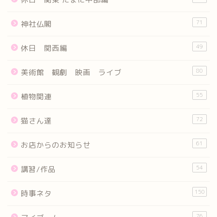
71
神社仏閣
49
休日 関西編
80
美術館 観劇 映画 ライブ
55
植物関連
72
猫さん達
61
お店からのお知らせ
54
講習/作品
150
時事ネタ
76