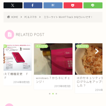
HOME
PC＆スマホ
ミラーサイト WinHTTrack かなりいいです！
RELATED POST
＆スマホ
PC＆スマホ
PC＆スマホ
り換えて機種変更 Ｆ
０５Ｆ
windows７から８にチェ
IEのセキュリティ更
ンジ！
ログラムをアップデ
2014年8月5日
した？
2013年8月3日
2014年5